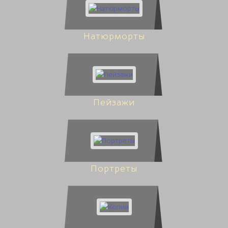
Натюрморты
Пейзажи
Портреты