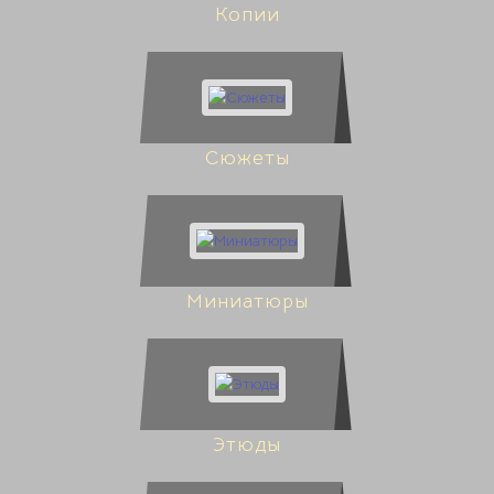
Копии
Сюжеты
Миниатюры
Этюды