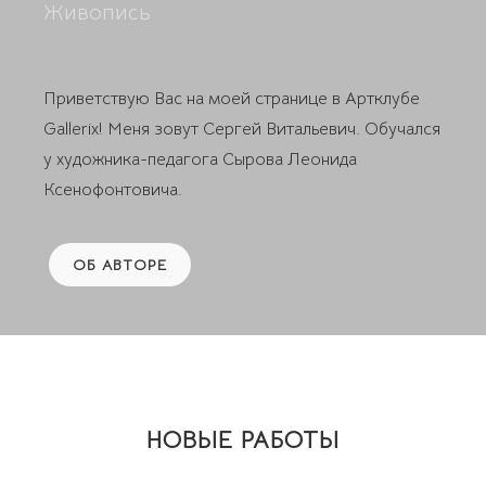
Живопись
Приветствую Вас на моей странице в Артклубе
Gallerix! Меня зовут Сергей Витальевич. Обучался
у художника-педагога Сырова Леонида
Ксенофонтовича.
ОБ АВТОРЕ
НОВЫЕ РАБОТЫ